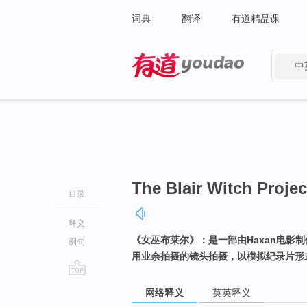
词典
翻译
有道精品课
中
有道 - 网易旗下搜索
The Blair Witch Projec
目录
释义
《女巫布莱尔》：是一部由Haxan电影
例句
用业余拍摄的镜头拍摄，以模拟纪录片形
go
网络释义
英英释义
top