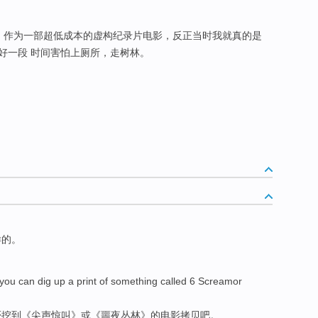
） 作为一部超低成本的虚构纪录片电影，反正当时我就真的是
好一段 时间害怕上厕所，走树林。
样
的。
f you can
dig up
a
print
of
something called 6 Screamor
否
挖
到《尖声惊叫》或《噩夜
丛林
》
的
电影
拷贝吧
。