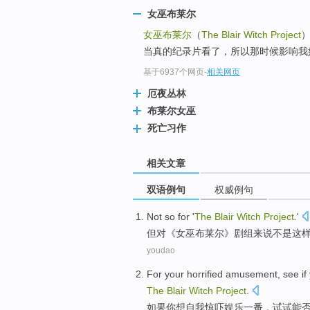
女巫布莱尔
女巫布莱尔
（
The Blair Witch Project
当真的纪录片看了，所以那时候影响我
基于6937个网页
-
相关网页
厄夜丛林
布莱尔女巫
死亡习作
相关文章
双语例句
权威例句
Not
so
for
'
The
Blair
Witch
Project
.'
但
对
《
女巫
布莱尔
》剧组来说
不是
这
youdao
For
your
horrified
amusement
, see
i
The
Blair
Witch
Project
.
如果
你
想自我
惊吓
娱乐
一番，试试
能