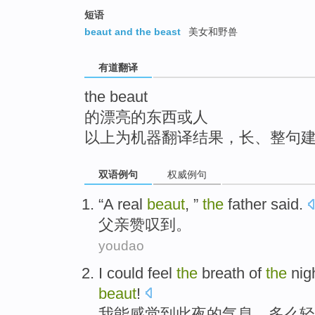
top
短语
beaut and the beast
美女和野兽
有道翻译
the beaut
的漂亮的东西或人
以上为机器翻译结果，长、整句
双语例句
权威例句
“A real
beaut
, ”
the
father
said.
父亲
赞叹到
。
youdao
I
could
feel
the
breath
of
the
nig
beaut
!
我
能
感觉到
此
夜
的
气息
，多么轻