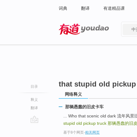
词典
翻译
有道精品课
中
有道 - 网易旗下搜索
that stupid old pickup
目录
网络释义
释义
那辆愚蠢的旧皮卡车
翻译
... Who that scenic old dark 流
stupid old pickup truck
那辆愚蠢的旧
go
基于8个网页
-
相关网页
top