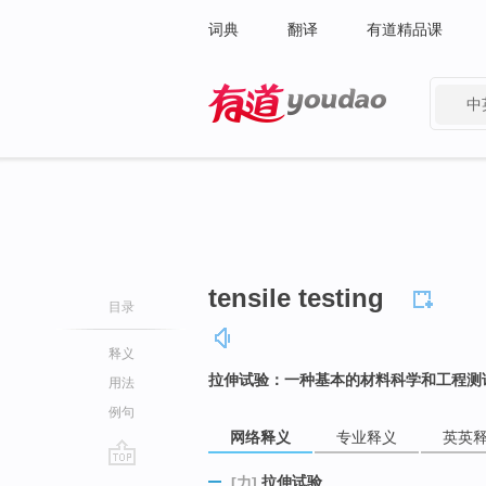
词典
翻译
有道精品课
中
有道 - 网易旗下搜索
tensile testing
目录
释义
拉伸试验：一种基本的材料科学和工程测
用法
例句
网络释义
专业释义
英英
go
拉伸试验
[力]