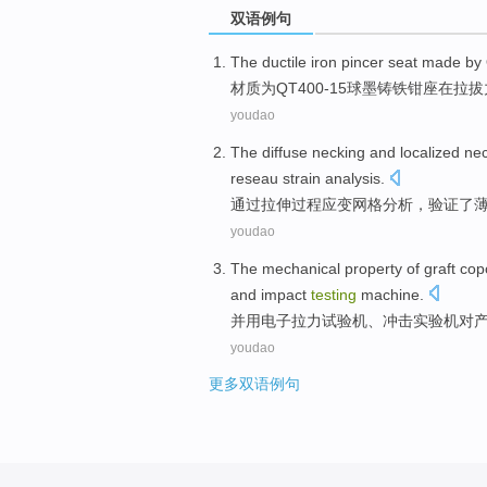
双语例句
The ductile
iron
pincer
seat made by
材质
为
QT400-15球墨铸铁
钳
座
在
拉拔
youdao
The diffuse
necking
and
localized ne
reseau
strain
analysis
.
通过
拉伸
过程
应变
网格
分析
，
验证了
youdao
The
mechanical
property
of graft co
and
impact
testing
machine.
并用
电子
拉力试验机
、
冲击
实验
机
对
youdao
更多双语例句