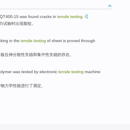
 QT400-15 was
found cracks
in
tensile
testing
.
力试验时
出现
裂纹。
cking
in the
tensile
testing
of
sheet
is
proved
through
薄板
拉伸分散性失稳
和
集中性
失稳
的
存在。
polymer was
tested
by
electronic
tensile
testing
machine
产物
力学
性能
进行了测定
。