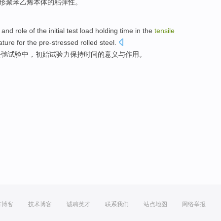
形
聚苯
乙烯
本体
的
粘弹性。
and
role
of
the
initial
test
load
holding
time
in
the
tensile
ture for the
pre-stressed
rolled steel
.
松弛
试验
中
，
初始
试验
力
保持
时间
的
意义
与
作用
。
方博客
技术博客
诚聘英才
联系我们
站点地图
网络举报