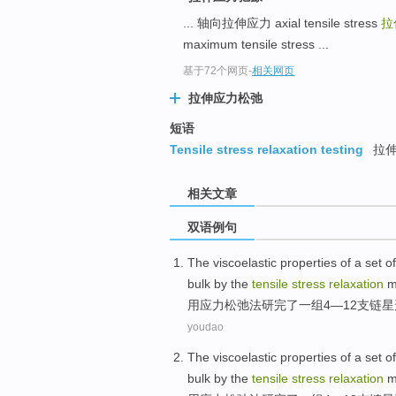
... 轴向拉伸应力 axial tensile stress
拉
maximum tensile stress ...
基于72个网页
-
相关网页
拉伸应力松弛
短语
Tensile stress relaxation testing
拉伸
相关文章
双语例句
The viscoelastic
properties of
a
set
o
bulk
by
the
tensile
stress
relaxation
m
用
应力
松弛
法研完了
一
组
4—12支
链
星
youdao
The
viscoelastic
properties of
a
set
o
bulk by
the
tensile
stress
relaxation
m