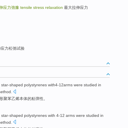
伸应力弛豫
tensile stress relaxation
最大拉伸应力
应力松弛试验
f star-shaped
polystyrenes with4-12arms were studied in
ethod
.
形聚苯乙烯
本体
的
粘弹性。
f star-shaped
polystyrenes
with 4-12 arms were studied in
ethod
.