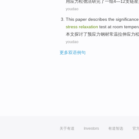
用
应力
松弛法研完了
一
组
4—12支
链
星
youdao
This paper
describes
the
significance
stress
relaxation
test
at room tempera
本文
探讨
了
预应力
钢材
常温
拉伸
应力
youdao
更多双语例句
关于有道
Investors
有道智选
官