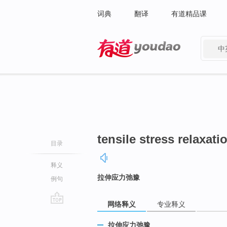
词典
翻译
有道精品课
中
有道 - 网易旗下搜索
tensile stress relaxati
目录
释义
拉伸应力弛豫
例句
网络释义
专业释义
go
top
拉伸应力弛豫