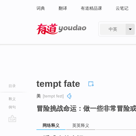
词典
翻译
有道精品课
云笔记
中英
有道 - 网易旗下搜索
tempt fate
目录
美
[tempt feɪt]
释义
冒险挑战命运：做一些非常冒险
例句
网络释义
英英释义
go
top