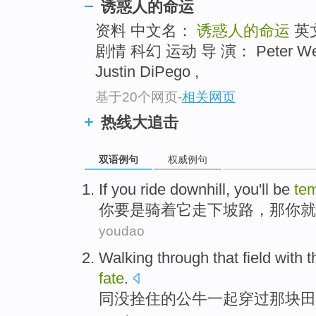
诱惑人的命运
资料 中文名：
诱惑人的命运
英
剧情 科幻 运动 导 演： Peter Wern
Justin DiPego ,
基于20个网页
-
相关网页
热线大追击
双语例句
权威例句
If
you
ride
downhill
, you
'll be
te
你
要是
骑着
它走下坡路
，那你就
youdao
Walking through
that
field
with
t
fate
.
同
没
拴住
的
公牛
一起
穿过
那
块田