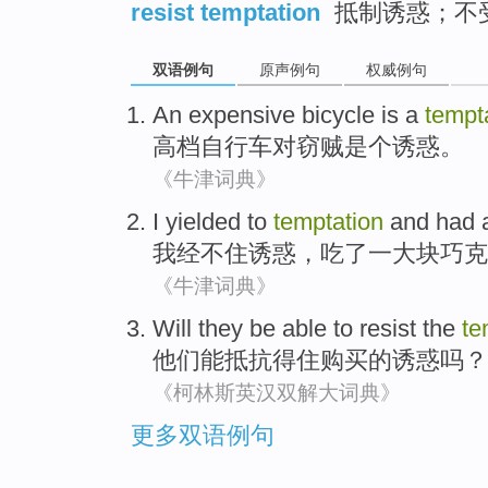
resist temptation
抵制诱惑；不
双语例句
原声例句
权威例句
An expensive
bicycle
is a
tempt
高档
自行车
对
窃贼
是个
诱惑
。
《牛津词典》
I
yielded to
temptation
and
had
我
经不住
诱惑
，
吃
了一
大块
巧克
《牛津词典》
Will
they
be
able
to
resist
the
te
他们
能
抵抗得住
购买
的
诱惑
吗？
《柯林斯英汉双解大词典》
更多双语例句