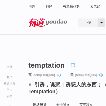
词典
翻译
有道精品课
云笔记
中英
有道 - 网易旗下搜索
temptation
目录
英
[tempˈteɪʃ(ə)n]
美
[tempˈteɪʃ(ə)n]
释义
n. 引诱，诱惑；诱惑人的东西；
权威词典
用法
Temptation）
例句
网络释义
专业释义
英英释义