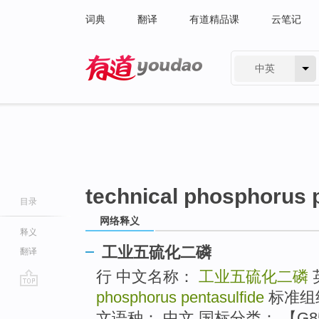
词典
翻译
有道精品课
云笔记
中英
有道 - 网易旗下搜索
technical phosphorus 
目录
网络释义
释义
工业五硫化二磷
翻译
行 中文名称：
工业五硫化二磷
phosphorus pentasulfide
标准组
go
top
文语种： 中文 国标分类： 【G