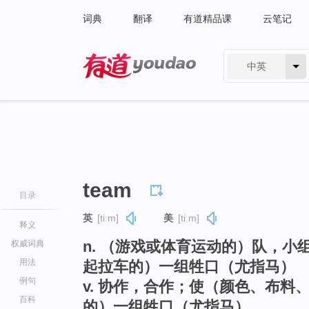
词典
翻译
有道精品课
云笔记
中英
有道 - 网易旗下搜索
team
目录
英
[tiːm]
美
[tiːm]
释义
n. （游戏或体育运动的）队，
权威词典
用法
起拉车的）一组牲口（尤指马）
例句
v. 协作，合作；使（颜色、布
百科
的）一组牲口（尤指马）