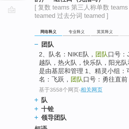
[ 复数 teams 第三人称单数 team
teamed 过去分词 teamed ]
go
top
网络释义
专业释义
英英释义
团队
2、队名：NIKE队，
团队
口号：
越队，热火队，快乐队，阳光队和
是由基层和管理 1、精灵小组：
名：飞跃，
团队
口号：勇往直前
基于3558个网页
-
相关网页
队
十铨
领导团队
短语