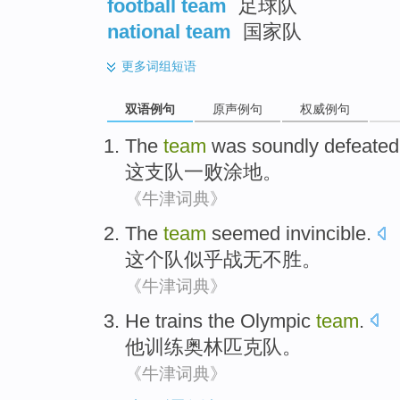
football team
足球队
national team
国家队
更多
词组短语
双语例句
原声例句
权威例句
The
team
was soundly
defeated
这
支队
一败涂地。
《牛津词典》
The
team
seemed
invincible
.
这个
队
似乎
战无不胜
。
《牛津词典》
He
trains
the Olympic
team
.
他
训练
奥林匹克
队
。
《牛津词典》