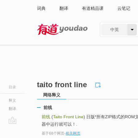
词典
翻译
有道精品课
云笔记
中英
有道 - 网易旗下搜索
taito front line
目录
网络释义
释义
前线
翻译
前线
(
Taito Front Line
) 日版*所有ZIP格式的R
器中运行就可以！.
go
基于68个网页
-
相关网页
top