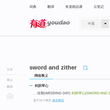
词典
翻译
有道精品课
云笔记
中英
有道 - 网易旗下搜索
sword and zither
目录
网络释义
释义
剑胆琴心
翻译
... 佳期(WEDDING DAY)
剑胆琴心
(
SWORD AND 
基于32个网页
-
相关网页
go
top