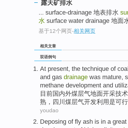
露天矿排水
... surface-drainage 地表排水
su
水
surface water drainage
基于12个网页
-
相关网页
相关文章
双语例句
At present
, the
technique
of
coa
and
gas
drainage
was mature
, 
methane
development
and utili
目前
国内外
煤层气
地面
开采
技术
熟，四川煤层气
开发
利用
是
可行
youdao
Deposing
of
fly
ash
is in a grea