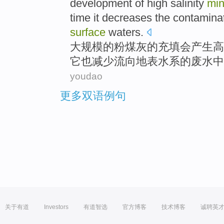
development of
high
salinity
mi
time
it
decreases
the contamina
surface
waters
.
大规模
的
粉煤灰
的充填会产生
高
它
也减少
流向
地表
水系
的
废水
中
youdao
更多双语例句
关于有道
Investors
有道智选
官方博客
技术博客
诚聘英