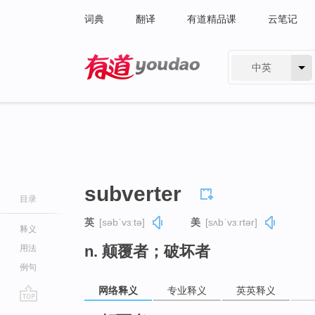
词典
翻译
有道精品课
云笔记
中英
有道 - 网易旗下搜索
subverter
目录
英
[səbˈvɜːtə]
美
[sʌbˈvɜːrtər]
释义
n. 颠覆者；破坏者
用法
例句
网络释义
专业释义
英英释义
go