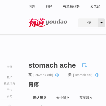
词典
翻译
有道精品课
云笔记
中英
有道 - 网易旗下搜索
stomach ache
目录
英
[ˈstʌmək eɪk]
美
[ˈstʌmək eɪk]
释义
胃疼
权威词典
用法
例句
网络释义
专业释义
英英释义