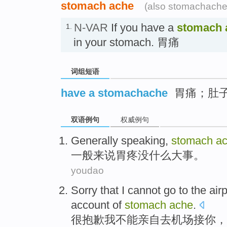
stomach ache
(also stomachache
N-VAR
If you have a
stomach 
1.
in your stomach. 胃痛
词组短语
have a stomachache
胃痛；肚
双语例句
权威例句
Generally
speaking,
stomach
a
一般
来说
胃
疼
没什么
大事
。
youdao
Sorry that
I
cannot
go to
the
airp
account
of
stomach
ache
.
很
抱歉
我
不能
亲自
去
机场
接
你
，