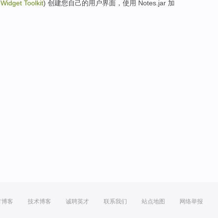
Widget
Toolkit
)
创建
您
自己的
用户
界面
，
使用
Notes
.jar
加
方博客
技术博客
诚聘英才
联系我们
站点地图
网络举报