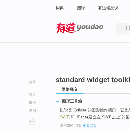
词典
翻译
有道精品课
中
有道 - 网易旗下搜索
standard widget toolki
目录
网络释义
释义
图形工具箱
翻译
以说是 Eclipse 的图形操作接口，它是用
例句
SWT
)和 JFace(建立在 SWT 之上)的
基于20个网页
-
相关网页
go