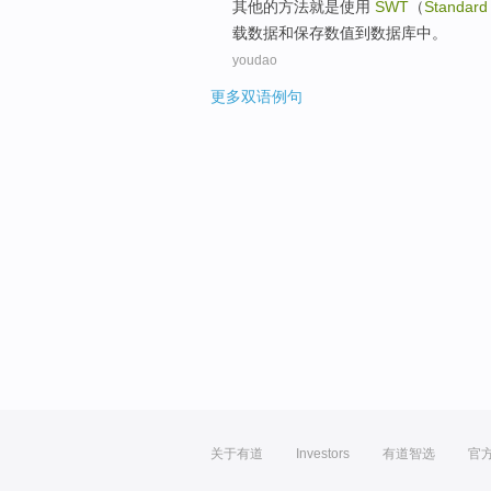
其他
的
方法
就是
使用
SWT
（
Standard
载
数据
和
保存
数值
到
数据库
中
。
youdao
更多双语例句
关于有道
Investors
有道智选
官