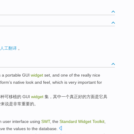
人工翻译
。
s
a
portable
GUI
widget
set
, and
one
of the
really
nice
tform
’s
native
look and feel
,
which
is
very
important
for
一
种
可移植
的
GUI
widget
集
，其中
一个
真正
好的
方面
是
它
具
户来说是
非常
重要
的。
n
user
interface
using
SWT
,
the
Standard
Widget
Toolkit
,
ave
the values
to
the database
.