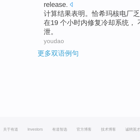
release.
计算
结果
表明
。恰希玛核电厂
乏
在
19 个
小时内
修复冷却系统，
泄。
youdao
更多双语例句
关于有道
Investors
有道智选
官方博客
技术博客
诚聘英