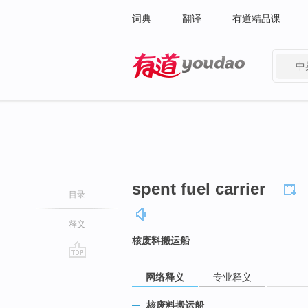
词典
翻译
有道精品课
中
有道 - 网易旗下搜索
spent fuel carrier
目录
释义
核废料搬运船
go
网络释义
专业释义
top
核废料搬运船