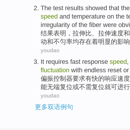
The test
results
showed that
th
speed
and
temperature
on
the
t
irregularity
of
the
fiber
were
obv
结果
表明
，
拉伸
比
、拉伸
速度
和
动
和
不匀率均存在
着明显
的
影响
youdao
It
requires
fast
response
speed
fluctuation
with endless
reset
or
偏振
控制器
要求有
快
的
响应
速度
能
无端
复位
或
不需复位就可进行
youdao
更多双语例句