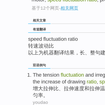
top
基于12个网页
-
相关网页
相关文章
有道翻译
speed fluctuation ratio
转速波动比
以上为机器翻译结果，长、整句
双语例句
The
tension
fluctuation
and
irre
the
increase
of
drawing
ratio
,
sp
增大
拉伸
比
、
拉伸
速度
和
拉伸
温
匀率
。
youdao