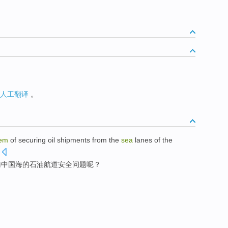
人工翻译
。
lem
of
securing
oil
shipments
from
the
sea
lanes
of the
南
中国海
的
石油
航道
安全
问题
呢？