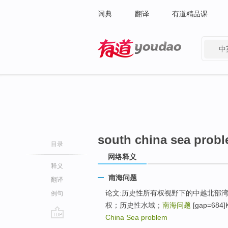
词典
翻译
有道精品课
中
有道 - 网易旗下搜索
south china sea prob
目录
网络释义
释义
南海问题
翻译
论文:历史性所有权视野下的中越北部湾
例句
权；历史性水域；
南海问题
[gap=684]K
China Sea problem
go