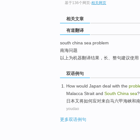
基于136个网页
-
相关网页
top
相关文章
有道翻译
south china sea problem
南海问题
以上为机器翻译结果，长、整句建议使用
双语例句
How would
Japan
deal with
the
prob
Malacca
Strait
and
South
China
sea
?
日本
又
将
如何
应对
来自
马六甲
海峡
和
youdao
更多双语例句