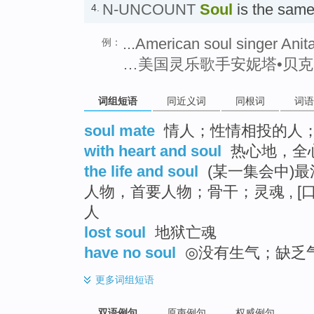
N-UNCOUNT
Soul
is the sa
4.
...American soul singer Anit
例：
…美国灵乐歌手安妮塔•贝克
词组短语
同近义词
同根词
词语
soul mate
情人；性情相投的人
with heart and soul
热心地，全
the life and soul
(某一集会中)
人物，首要人物；骨干；灵魂 , 
人
lost soul
地狱亡魂
have no soul
◎没有生气；缺乏气
更多
词组短语
双语例句
原声例句
权威例句