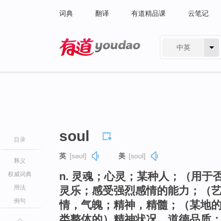
词典
翻译
有道精品课
云笔记
中英
有道 - 网易旗下搜索
soul
目录
英
[səʊl]
美
[soʊl]
释义
n. 灵魂；心灵；某种人；（用
权威词典
用法
灵乐；感受强烈感情的能力；（
例句
情，气魄；精神，精髓；（某地的）
类整体的）精神状况，道德品质