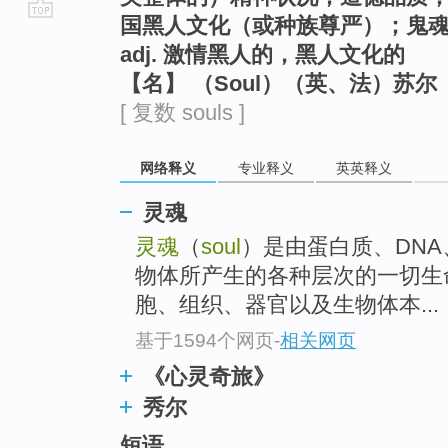
国黑人文化（或种族尊严）；鬼
go
adj. 激情黑人的，黑人文化的
top
【名】 （Soul）（英、法）苏尔
[ 复数 souls ]
网络释义
专业释义
英英释义
灵魂
灵魂
（
soul
）是由蛋白质、DNA
物体所产生的各种层次的一切生
胞、组织、器官以及生物体本...
基于1594个网页
-
相关网页
《心灵奇旅》
秀尔
短语