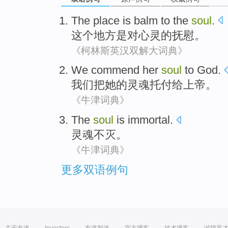
The
place
is
balm
to
the
soul
.
这个
地方
是
对
心灵
的
抚慰
。
《柯林斯英汉双解大词典》
We
commend
her
soul
to
God
.
我们
把
她
的
灵魂托付
给
上帝
。
《牛津词典》
The
soul
is immortal
.
灵魂
不
灭。
《牛津词典》
更多双语例句