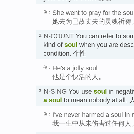
She went to pray for the sou
例：
她去为已故丈夫的灵魂祈祷
N-COUNT
You can refer to som
2.
kind of
soul
when you are descri
condition. 个性
He's a jolly soul.
例：
他是个快活的人。
N-SING
You use
soul
in negati
3.
a soul
to mean nobody at a
I've never harmed a soul in m
例：
我一生中从未伤害过任何人