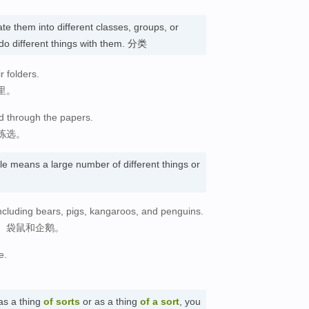
te them into different classes, groups, or
 do different things with them. 分类
r folders.
里。
d through the papers.
拣选。
le means a large number of different things or
including bears, pigs, kangaroos, and penguins.
、袋鼠和企鹅。
e.
as a thing
of sorts
or as a thing
of a sort
, you