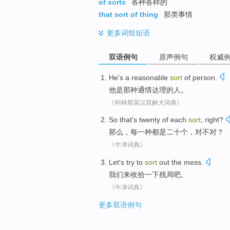
of sorts
各种各样的
that sort of thing
那类事情
更多
词组短语
双语例句
原声例句
权威
He
's
a
reasonable
sort
of
person
.
他
是
那种
通情达理
的
人
。
《柯林斯英汉双解大词典》
So
that
's
twenty
of
each
sort
,
right
?
那么
，
每一
种都
是
二十个
，
对不对
？
《牛津词典》
Let
's
try
to
sort
out the
mess
.
我们来收拾
一下残局
吧
。
《牛津词典》
更多双语例句