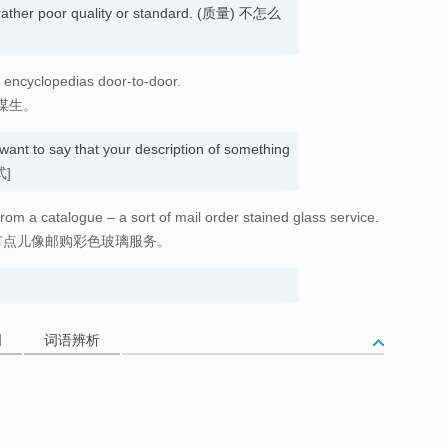
 a rather poor quality or standard. (质量) 不怎么
g encyclopedias door-to-door.
谋生。
ant to say that your description of something
式]
om a catalogue – a sort of mail order stained glass service.
有点儿像邮购彩色玻璃服务。
词
词语辨析