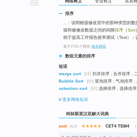
网络释义
专业释义
英英
go
排序
top
...：说明根据修改层中的那种类型的数
据和被修改数据之间的间隙
排序
（
Sort
助于提高工作报告效率测试（Test）：设
基于2781个网页
-
相关网页
数组元素的排序
短语
merge sort
[计]
归并排序 ; 合并排序 ;
Bubble Sort
[计]
冒泡排序 ; 气泡排序 ;
selection sort
[计]
选择排序 ; 选择排序
更多
网络短语
柯林斯英汉双解大词典
sort
CET4 TEM4
/sɔːt/
(