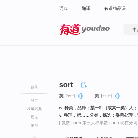
词典
翻译
有道精品课
中
有道 - 网易旗下搜索
sort
目录
英
[sɔːt]
美
[sɔːrt]
释义
n. 种类，品种；某一种（或某一类）人
权威词典
v. 整理，把……分类，拣选；妥善处理
用法
[ 复数 sorts 第三人称单数 sorts 现在分词 so
例句