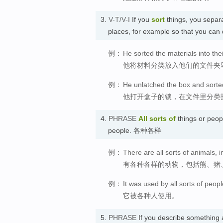
3.
V-T/V-I
If you
sort
things, you separa
places, for example so that you can
例：
He sorted the materials into thei
他将材料分类放入他们的文件夹
例：
He unlatched the box and sorte
他打开盒子的锁，在文件里分类
4.
PHRASE
All sorts
of
things or peop
people. 各种各样
例：
There are all sorts of animals, 
有各种各样的动物，包括熊、猪
例：
It was used by all sorts of peopl
它被各种人使用。
5.
PHRASE
If you describe something 