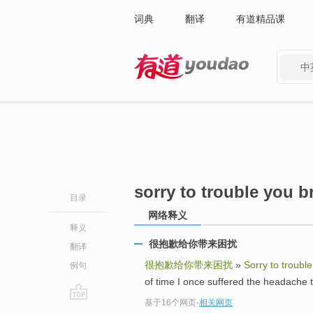
词典
翻译
有道精品课
中
有道 - 网易旗下搜索
sorry to trouble you b
目录
网络释义
释义
很抱歉给你带来困扰
翻译
很抱歉给你带来困扰
»
Sorry to troubl
例句
of time I once suffered the he
基于16个网页
-
相关网页
go