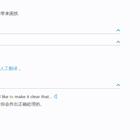
你带来困扰
人工翻译
。
d like
to
make
it clear
that...
信你会
作出
正确处理的。