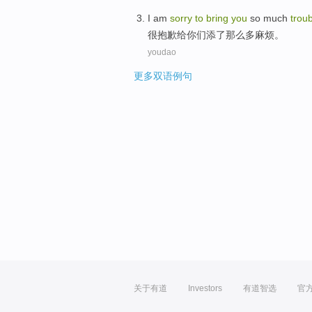
I am
sorry
to
bring
you
so
much
trou
很
抱歉
给
你们
添了
那么
多
麻烦
。
youdao
更多双语例句
关于有道
Investors
有道智选
官