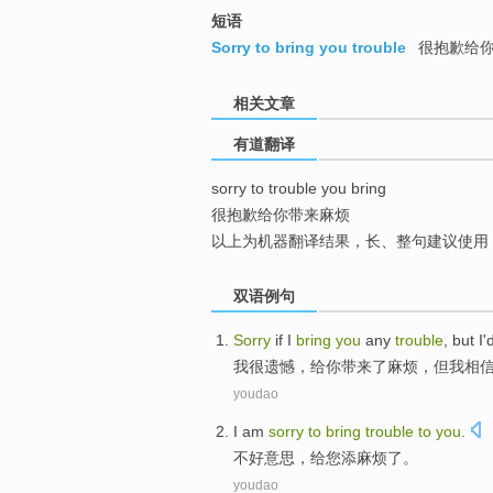
top
短语
Sorry to bring you trouble
很抱歉给
相关文章
有道翻译
sorry to trouble you bring
很抱歉给你带来麻烦
以上为机器翻译结果，长、整句建议使用
双语例句
Sorry
if
I
bring
you
any
trouble
,
but
I
'
我
很
遗憾
，
给
你
带来
了麻烦，
但
我
相
youdao
I am
sorry
to
bring
trouble
to
you
.
不好
意思，
给
您添麻烦了。
youdao