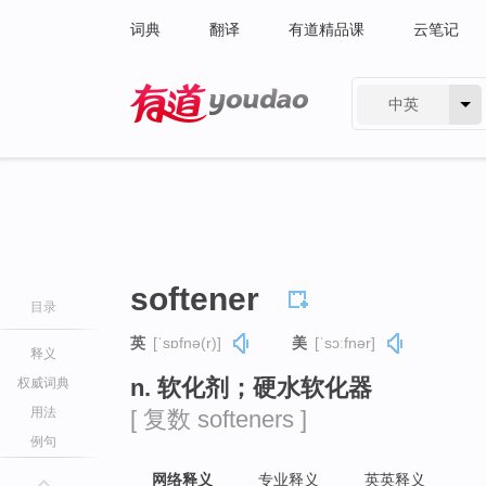
词典
翻译
有道精品课
云笔记
中英
有道 - 网易旗下搜索
softener
目录
英
[ˈsɒfnə(r)]
美
[ˈsɔːfnər]
释义
n. 软化剂；硬水软化器
权威词典
用法
[ 复数 softeners ]
例句
网络释义
专业释义
英英释义