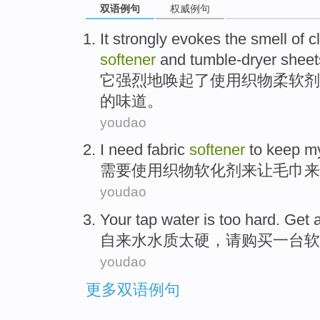
双语例句
权威例句
It
strongly
evokes
the
smell
of
c
softener
and
tumble-dryer sheet
它
强烈地
唤起
了
使用
织物
柔软剂
的
味道
。
youdao
I need
fabric
softener
to
keep
my
需要
使用织物
软化剂
来
让
毛巾
来
youdao
Your tap
water
is too
hard
. Get
自来水
水质
太
硬
，请购买
一
台
软
youdao
更多双语例句