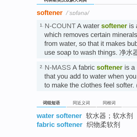
softener
/ˈsɒfənə/
N-COUNT
A water
softener
is 
1.
which removes certain minerals
from water, so that it makes bu
use soap to wash things. 净水
N-MASS
A fabric
softener
is a
2.
that you add to water when you
to make the clothes feel sof
词组短语
同近义词
同根词
water softener
软水器；软水剂
fabric softener
织物柔软剂