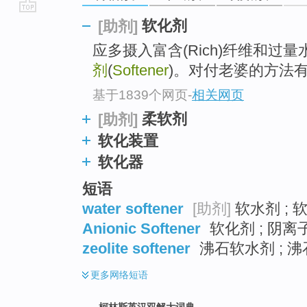
go
软化剂
[助剂]
top
应多摄入富含(Rich)纤维和过
剂
(
Softener
)。对付老婆的方法
基于1839个网页
-
相关网页
柔软剂
[助剂]
软化装置
软化器
短语
water softener
[助剂]
软水剂 ; 
Anionic Softener
软化剂 ; 阴离
zeolite softener
沸石软水剂 ; 沸
更多
网络短语
柯林斯英汉双解大词典