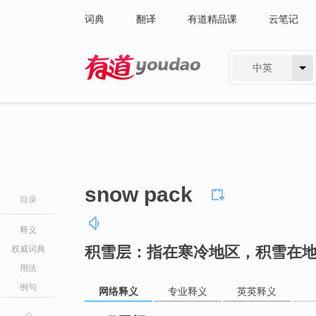
词典
翻译
有道精品课
云笔记
中英
有道 - 网易旗下搜索
snow pack
目录
释义
积雪层：指在寒冷地区，积雪在
权威词典
用法
例句
网络释义
专业释义
英英释义