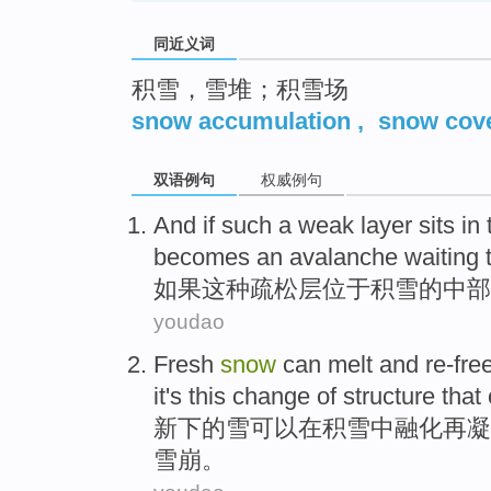
同近义词
积雪，雪堆；积雪场
snow accumulation
,
snow cov
双语例句
权威例句
And if
such a
weak
layer
sits in
becomes an avalanche waiting
t
如果
这种
疏松
层
位于
积雪
的
中部
youdao
Fresh
snow
can
melt
and re-fre
it
's
this
change
of
structure
that
新
下
的
雪
可以
在
积雪
中融化
再
凝
雪崩。