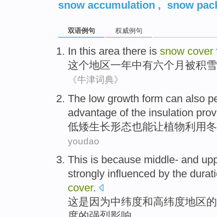
snow accumulation
,
snow pac
双语例句
权威例句
In
this
area
there
is
snow
cover
这个
地区
一
年中
有
六
个月
被
积雪
《牛津词典》
The
low
growth
form
can
also
pe
advantage
of the
insulation
prov
低矮
生长
形态
也
能
让
植物
利用
冬
youdao
This
is because
middle-
and
upp
strongly
influenced
by
the durat
cover
.
这
是因为
中纬度
和
高纬度
地区
的
度
的
强烈
影响。