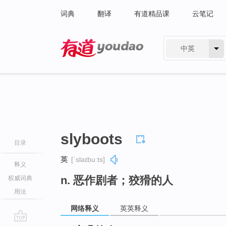
词典
翻译
有道精品课
云笔记
中英
有道 - 网易旗下搜索
slyboots
目录
英
[ˈslaɪbuːts]
释义
n. 恶作剧者；狡猾的人
权威词典
用法
网络释义
英英释义