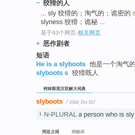
go
狡猾的人
top
... sly 狡猾的；淘气的；诡密的
slyness 狡猾；诡秘 ...
基于93个网页
-
相关网页
恶作剧者
短语
He is a slyboots
他是一个淘气
slyboots s
狡猾既人
柯林斯英汉双解大词典
slyboots
/ˈslaɪˌbuːts/
N-PLURAL
a person who is 
1.
同近义词
同根词