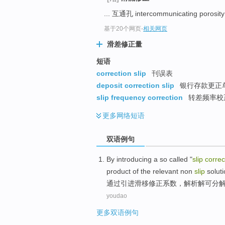
... 互通孔 intercommunicating porosit
基于20个网页
-
相关网页
滑差修正量
短语
correction slip
刊误表
deposit correction slip
银行存款更正单
slip frequency correction
转差频率校
更多
网络短语
双语例句
By
introducing
a so called "
slip
correc
product
of the
relevant
non
slip
solut
通过
引进
滑移
修正
系数
，
解析
解
可
分
youdao
更多双语例句