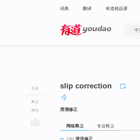
词典
翻译
有道精品课
中
有道 - 网易旗下搜索
slip correction
目录
释义
滑溜修正
例句
网络释义
专业释义
go
top
滑流修正
[冶]