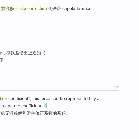
y
滑流修正
slip correction
化铁炉 cupola furnace ...
 ; 存款差错更正通知书
正
tion
coefficient
",
this force
can be
represented
by a
ion
and
the coefficient.
解成
无
滑移解
和
滑移修正系数
的
乘积
。