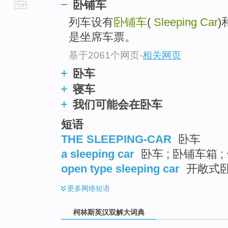
卧铺车
go
列车设有
卧铺车
(
Sleeping Car
)
top
是坐席车票。
基于2061个网页
-
相关网页
卧车
寝车
我们可能会在卧车
短语
THE SLEEPING-CAR
卧车
a sleeping car
卧车 ; 卧铺车箱 
open type sleeping car
开敞式
更多
网络短语
柯林斯英汉双解大词典