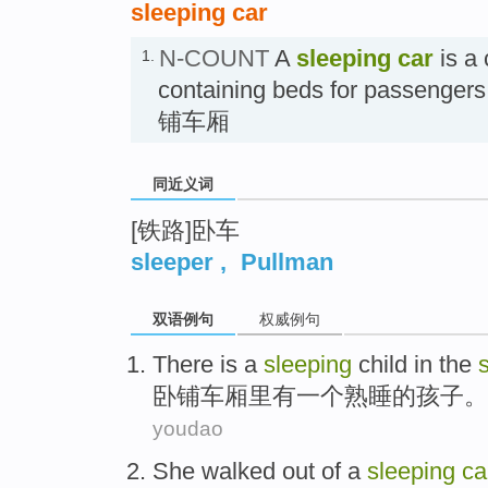
sleeping car
N-COUNT
A
sleeping car
is a 
1.
containing beds for passengers 
铺车厢
同近义词
[铁路]卧车
sleeper
,
Pullman
双语例句
权威例句
There is
a
sleeping
child
in the
卧铺
车厢里
有
一个
熟睡
的
孩子
。
youdao
She
walked
out
of
a
sleeping
ca