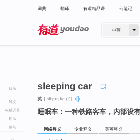
词典
翻译
有道精品课
云笔记
中英
有道 - 网易旗下搜索
sleeping car
目录
英
[ˈsliːpɪŋ kɑː(r)]
释义
睡眠车：一种铁路客车，内部设
权威词典
用法
例句
网络释义
专业释义
英英释义