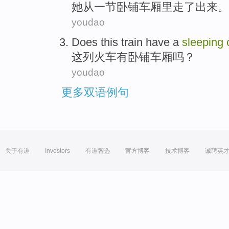
她
从
一
节卧铺
车厢里
走
了出来
。
youdao
Does
this
train
have
a
sleeping
这
列火车
有
卧铺
车厢
吗？
youdao
更多双语例句
关于有道
Investors
有道智选
官方博客
技术博客
诚聘英