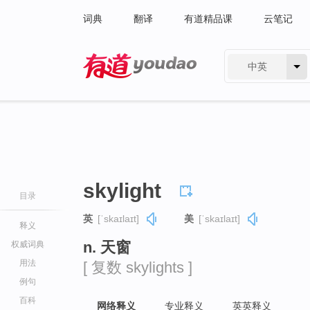
词典
翻译
有道精品课
云笔记
中英
有道 - 网易旗下搜索
skylight
目录
英
[ˈskaɪlaɪt]
美
[ˈskaɪlaɪt]
释义
n. 天窗
权威词典
用法
[ 复数 skylights ]
例句
百科
网络释义
专业释义
英英释义