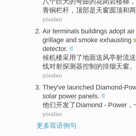
八个
巨大
的
弯曲
的
花岗岩
楼梯
，
青铜
栏杆
，顶部
是
天窗
圆顶
和
两
youdao
Air terminals buildings
adopt
air
grillage and
smoke
exhausting
detector
.
候机楼
采用了
地面
送风亭射流送
线
对射
探测器
控制
的排
烟
天窗
。
youdao
They
've
launched
Diamond-Power
solar power
panels
.
他们
开发
了Diamond
- Power
youdao
更多双语例句