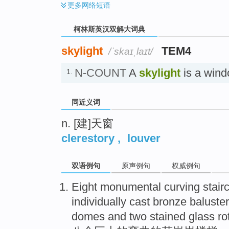
更多
网络短语
柯林斯英汉双解大词典
skylight
TEM4
/ˈskaɪˌlaɪt/
N-COUNT
A
skylight
is a wind
1.
同近义词
n. [建]天窗
clerestory
,
louver
双语例句
原声例句
权威例句
Eight
monumental
curving
stair
individually
cast
bronze
baluste
domes
and
two
stained
glass
ro