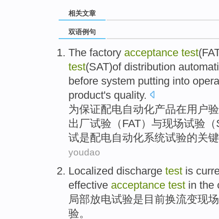
相关文章
双语例句
The factory
acceptance
test
(
FA
test
(
SAT
)of
distribution automat
before
system
putting into oper
product
's
quality
.
为
保证
配电
自动化
产品
在
用户验
出厂
试验
（
FAT
）
与
现场
试验（
试是配电自动化
系统
试验的关键
youdao
Localized
discharge
test
is
curre
effective
acceptance
test
in the
局部
放电
试验
是
目前
换流变
现场
验。