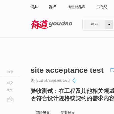
词典
翻译
有道精品课
云笔记
中英
有道 - 网易旗下搜索
site acceptance test
目录
美
[saɪt əkˈseptəns test]
释义
验收测试：在工程及其他相关领
例句
否符合设计规格或契约的需求内
go
top
网络释义
专业释义