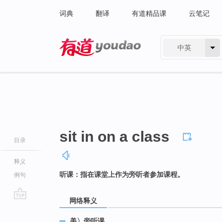
词典
翻译
有道精品课
云笔记
中英
有道 - 网易旗下搜索
sit in on a class
目录
释义
听课：指在课堂上作为旁听者参加课程。
例句
网络释义
go
top
美〉旁听课