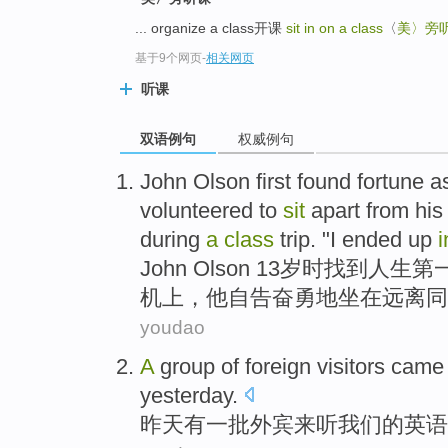
... organize a class开课
sit in on a class
〈
美〉旁
基于9个网页
-
相关网页
听课
双语例句
权威例句
John
Olson
first
found
fortune
a
volunteered
to
sit
apart from
hi
during
a
class
trip
. "I ended up
i
John
Olson
13岁
时
找到
人生
第
机
上
，
他
自告奋勇
地
坐在
远离
同
youdao
A
group of
foreign visitors
came
yesterday
.
昨天
有一
批
外宾
来
听
我们
的
英语