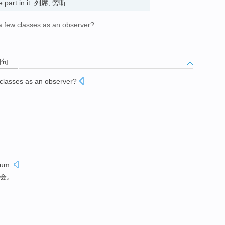
ake part in it. 列席; 旁听
n a few classes as an observer?
例句
classes as
an observer?
rum
.
例会
。