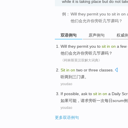
while it is taking place but do not t
例：
Will they permit you to sit in o
他们会允许你旁听几节课吗？
双语例句
原声例句
权威
Will
they
permit
you
to
sit
in
on
a few
他们
会
允许
你
旁听
几
节
课
吗？
《柯林斯英汉双解大词典》
Sit
in
on
two
or three
classes
.
听
两
到
三门
课
。
youdao
If
possible
,
ask
to
sit
in
on
a
Daily
Sc
如果
可能
，
请求
旁听
一次
每日
scrum
youdao
更多双语例句