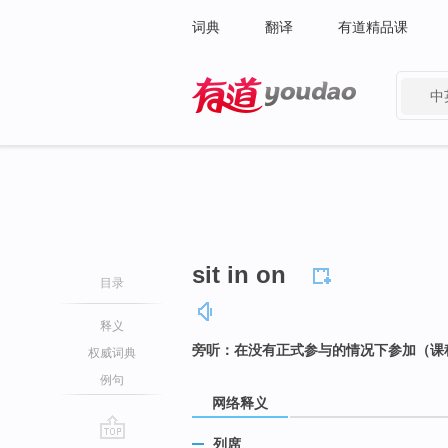
词典
翻译
有道精品课
中
有道 - 网易旗下搜索
sit in on
目录
释义
旁听：在没有正式参与的情况下参加（课
权威词典
例句
网络释义
列席