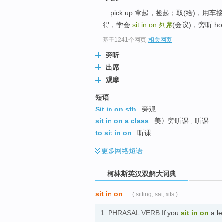
go
... pick up 拿起，捡起；取(给)
top
得，学会
sit in on
列席
(会议)，旁听 h
基于1241个网页
-
相关网页
旁听
出席
观摩
短语
Sit in on sth
旁观
sit in on a class
美〉旁听课 ; 听课
to sit in on
听课
更多
网络短语
柯林斯英汉双解大词典
sit in on
( sitting, sat, sits )
1.
PHRASAL VERB
If you
sit in on
a le