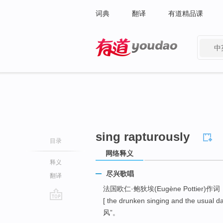
词典
翻译
有道精品课
中
有道 - 网易旗下搜索
sing rapturously
目录
网络释义
释义
尽兴歌唱
翻译
法国欧仁·鲍狄埃(Eugène Pottier)作词，
[ the drunken singing and th
go
风”。
top