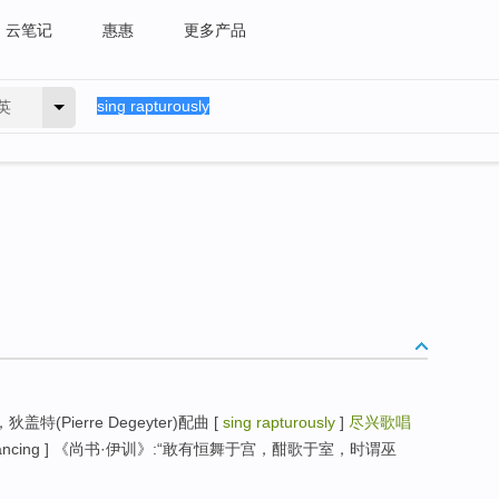
云笔记
惠惠
更多产品
英
狄盖特(Pierre Degeyter)配曲 [
sing rapturously
]
尽兴歌唱
e usual dancing ] 《尚书·伊训》:“敢有恒舞于宫，酣歌于室，时谓巫