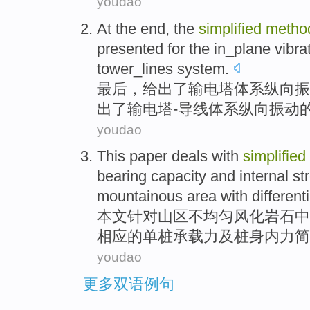
youdao
At the end
, the
simplified
metho
presented
for
the
in_plane
vibra
tower_lines
system
.
最后
，
给出
了输电塔
体系
纵向
振
出了输电塔-导线体系纵向振动
youdao
This paper
deals
with
simplified
bearing capacity
and
internal s
mountainous area
with
different
本文
针对
山区
不均匀
风化
岩石
中
相应
的
单桩
承载力
及
桩身
内力
简
youdao
更多双语例句