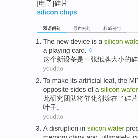
[电子]硅片
silicon chips
双语例句
原声例句
权威例句
The
new
device
is
a
silicon
wafe
a playing
card
.
这个
新
设备
是
一张纸牌
大小
的
硅
youdao
To make
its
artificial
leaf
, the M
opposite
sides
of a
silicon
wafer
此
研究团队
将
催化剂涂
在
了
硅片
叶子
。
youdao
A
disruption
in
silicon
wafer
pro
memory
chips
and
,
ultimately
,
c