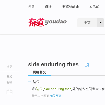
词典
翻译
有道精品课
云笔记
中英
有道 - 网易旗下搜索
side enduring thes
目录
网络释义
释义
边位
翻译
)和
边位
(
side enduring thes
)处的创作空间宏大，
基于12个网页
-
相关网页
go
top