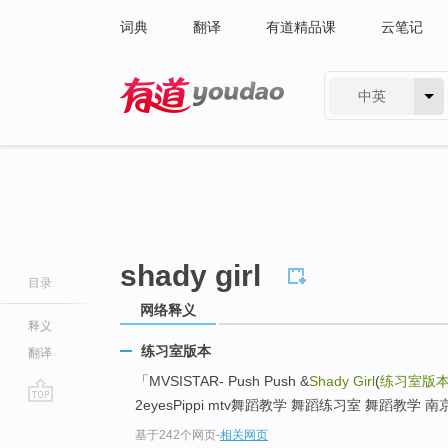
词典
翻译
有道精品课
云笔记
中英
有道 - 网易旗下搜索
shady girl
目录
网络释义
释义
练习室版本
翻译
「MVSISTAR- Push Push &
Shady Girl
(
练习室版
2eyesPippi mtv舞蹈教学 舞蹈练习室 舞蹈教学 
go
基于242个网页
-
相关网页
top