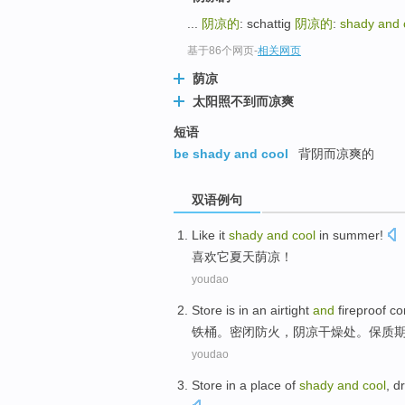
...
阴凉的
: schattig
阴凉的
:
shady and 
基于86个网页
-
相关网页
荫凉
太阳照不到而凉爽
短语
be shady and cool
背阴而凉爽的
双语例句
Like
it
shady
and
cool
in summer
!
喜欢
它
夏天
荫凉
！
youdao
Store is in an
airtight
and
fireproof
con
铁桶。
密闭
防火
，
阴凉
干燥
处
。保质
youdao
Store
in
a
place
of
shady
and
cool
,
d