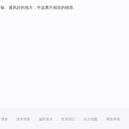
干燥
、
通风
好的
地方
，半
远离
不相容
的
物质
。
方博客
技术博客
诚聘英才
联系我们
站点地图
网络举报