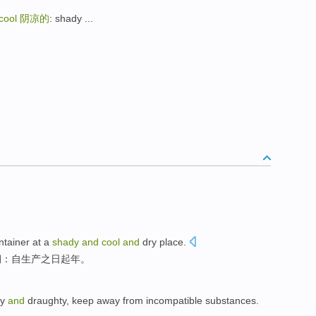
cool
阴凉的
: shady ...
tainer at a
shady
and
cool
and
dry
place
.
期：自生产之日起年。
ry
and
draughty
,
keep away from
incompatible
substances
.