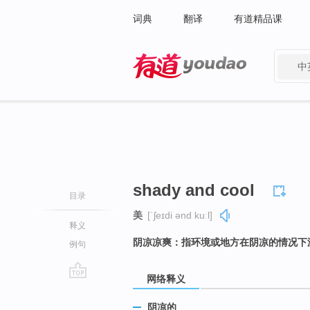
词典
翻译
有道精品课
中
有道 - 网易旗下搜索
shady and cool
目录
美
[ˈʃeɪdi ənd kuːl]
释义
阴凉凉爽：指环境或地方在阴凉的情况下
例句
网络释义
go
top
阴凉的