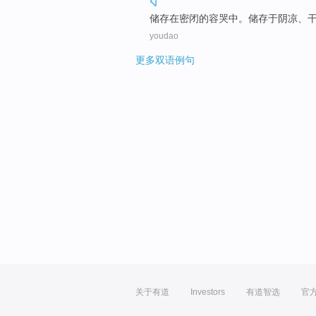
储存
在
密闭的容哭中。储存
于阴凉
、
youdao
更多双语例句
关于有道
Investors
有道智选
官