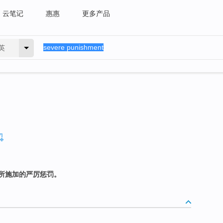
云笔记
惠惠
更多产品
英
所施加的严厉惩罚。