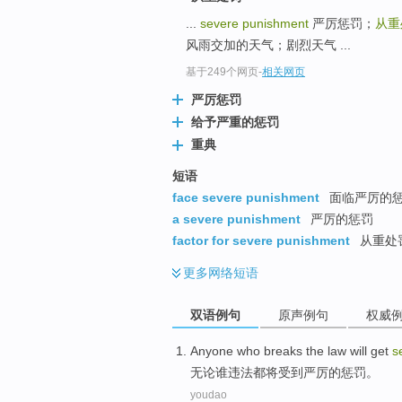
...
severe punishment
严厉惩罚；
从重
风雨交加的天气；剧烈天气 ...
基于249个网页
-
相关网页
严厉惩罚
给予严重的惩罚
重典
短语
face severe punishment
面临严厉的
a severe punishment
严厉的惩罚
factor for severe punishment
从重处
更多
网络短语
双语例句
原声例句
权威
Anyone who
breaks the law
will
get
s
无论
谁
违法
都将
受到
严厉
的
惩罚
。
youdao