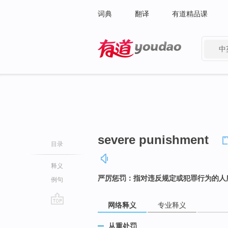
词典
翻译
有道精品课
中
有道 - 网易旗下搜索
severe punishment
目录
释义
严厉惩罚：指对违反规定或犯罪行为的人
例句
网络释义
专业释义
go
top
从重处罚