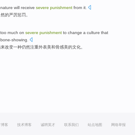
nature
will
receive
severe
punishment
from it.
自然的
严厉
惩罚
。
too much
on
severe
punishment
to
change
a
culture
that
bone-showing.
罚
来
改变
一种
仍然
注重外表
美
和
骨感美的
文化
。
方博客
技术博客
诚聘英才
联系我们
站点地图
网络举报