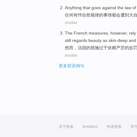
Anything
that goes
against
the
law
of
任何
有悖
自然
规律
的
事情
都会
遭到
大
youdao
The
French
measures
,
however
,
rely
still
regards
beauty
as skin-deep
and
然而
，
法国
的
措施
过于
依赖
严厉的
惩
youdao
更多双语例句
关于有道
Investors
有道智选
官