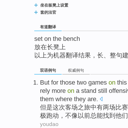
top
坐在板凳上设置
套的法官
有道翻译
set on the bench
放在长凳上
以上为机器翻译结果，长、整句
双语例句
权威例句
But
for those
two
games
on
this
rely more
on
a stand still
offens
them
where
they are.
但是
这次
客场之旅中
有两
场比赛
极跑动，不像以前总
能找到
他们
youdao