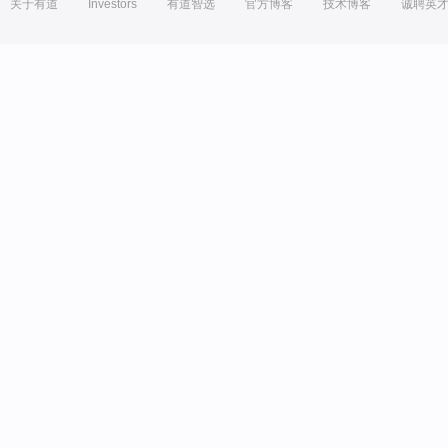
关于有道
Investors
有道智选
官方博客
技术博客
诚聘英