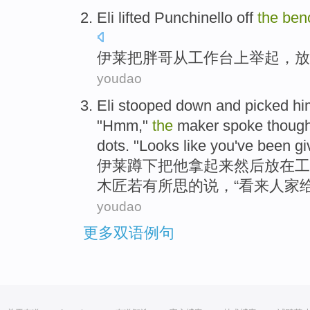
Eli
lifted Punchinello
off
the
ben
伊莱
把胖哥
从
工作台上
举起
，放
youdao
Eli
stooped down
and picked
hi
"
Hmm
,"
the
maker
spoke though
dots
. "
Looks like
you
've been
gi
伊莱
蹲下
把
他
拿
起来
然后
放在工
木匠
若有所思
的说，“
看来
人家
youdao
更多双语例句