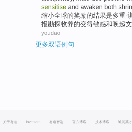
sensitise
and
awaken both
shri
缩小
全球
的
奖励
的
结果
是
多重
-
报
勘探
收养
的变得敏感
和
唤起文
youdao
更多双语例句
关于有道
Investors
有道智选
官方博客
技术博客
诚聘英