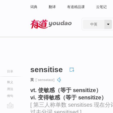
词典
翻译
有道精品课
云笔记
中英
有道 - 网易旗下搜索
sensitise
目录
英
[ˈsensətaɪz]
释义
vt. 使敏感（等于 sensitize）
用法
例句
vi. 变得敏感（等于 sensitize）
[ 第三人称单数 sensitises 现在分词 s
过去分词 sensitised ]
go