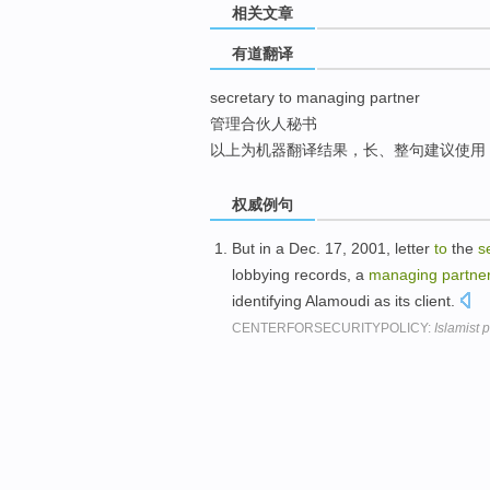
相关文章
top
有道翻译
secretary to managing partner
管理合伙人秘书
以上为机器翻译结果，长、整句建议使用
权威例句
But in a Dec. 17, 2001, letter
to
the
s
lobbying records, a
managing
partne
identifying Alamoudi as its client.
CENTERFORSECURITYPOLICY:
Islamist 