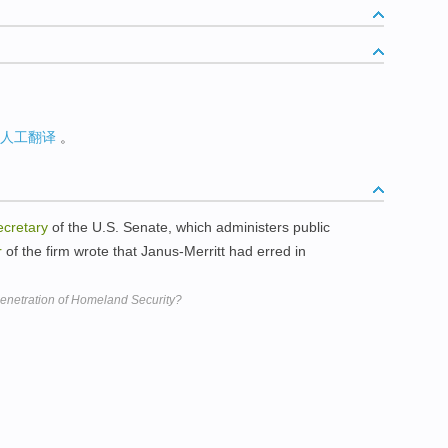
人工翻译
。
ecretary
of the U.S. Senate, which administers public
r
of the firm wrote that Janus-Merritt had erred in
penetration of Homeland Security?