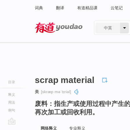
词典
翻译
有道精品课
云笔记
中英
有道 - 网易旗下搜索
scrap material
目录
美
[skræp məˈtɪriəl]
释义
废料：指生产或使用过程中产生
用法
例句
再次加工或回收利用。
go
网络释义
专业释义