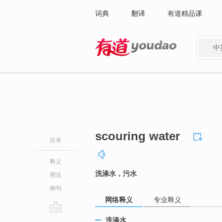
词典
翻译
有道精品课
中
有道 - 网易旗下搜索
scouring water
目录
释义
洗涤水，污水
用法
例句
网络释义
专业释义
go
洗涤水