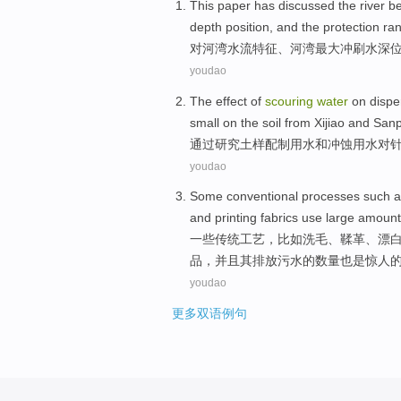
This paper
has
discussed the
river
b
depth
position
, and the
protection
ra
对
河湾
水流
特征
、
河湾
最大
冲刷
水深
youdao
The
effect of
scouring
water
on
dispe
small on the
soil
from
Xijiao
and
Sanpi
通过
研究
土
样配制
用水
和
冲蚀
用水
对
youdao
Some
conventional
processes
such a
and
printing
fabrics
use
large amount
一些
传统
工艺
，
比如
洗
毛
、
鞣革
、
漂
品
，
并且
其
排放
污水的数量也是惊人
youdao
更多双语例句