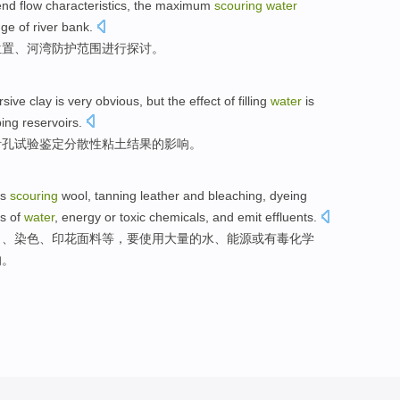
end
flow
characteristics
, the
maximum
scouring
water
nge
of river bank.
位置
、河湾
防护
范围
进行
探讨。
rsive
clay
is very obvious, but the
effect
of
filling
water
is
ng reservoirs.
针孔试验鉴定分散性
粘土
结果
的
影响
。
s
scouring
wool
,
tanning leather
and
bleaching
,
dyeing
s
of
water
,
energy
or
toxic
chemicals
,
and
emit effluents
.
白
、
染色
、
印花
面料
等，要
使用
大量
的
水
、
能源
或
有毒
化学
的。