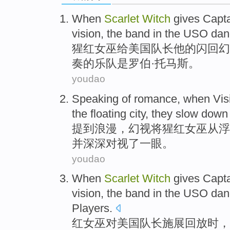
When
Scarlet
Witch
gives
Capt
vision
,
the band
in
the
USO
dan
猩红
女巫
给
美国
队长
他
的
闪回
幻
奏
的
乐队
是
罗伯·托马斯。
youdao
Speaking
of
romance
,
when Vis
the floating
city
,
they
slow down
提到
浪漫
，
幻视
将猩红
女巫
从
浮
并
深深
对视了一眼。
youdao
When
Scarlet
Witch
gives
Capt
vision,
the
band
in the
USO
dan
Players.
红
女巫
对
美国
队长
施展
回放
时
，