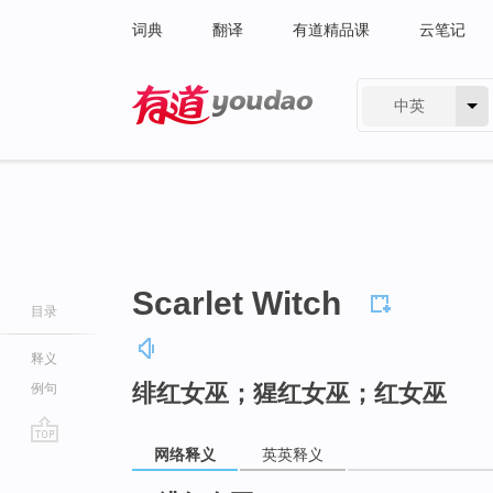
词典
翻译
有道精品课
云笔记
中英
有道 - 网易旗下搜索
Scarlet Witch
目录
释义
绯红女巫；猩红女巫；红女巫
例句
网络释义
英英释义
go
top