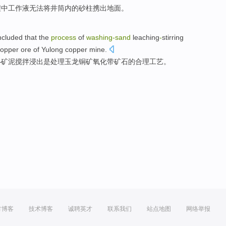
程
中
工作
液
无法
将井筒
内的
砂
柱
携出
地面
。
concluded that the
process
of
washing
-
sand
leaching
-
stirring
opper ore
of
Yulong
copper
mine.
—
矿泥
搅拌浸出
是
处理
玉龙
铜矿
氧化
带
矿石
的
合理
工艺。
方博客
技术博客
诚聘英才
联系我们
站点地图
网络举报