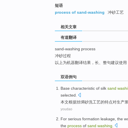
top
短语
process of sand-washing
冲砂工艺
相关文章
有道翻译
sand-washing process
冲砂过程
以上为机器翻译结果，长、整句建议使用
双语例句
Base
characteristic
of
silk
sand
wash
selected
.
本文根据
丝绸
砂
洗
工艺
的
特点
对
生产
youdao
For
serious
formation
leakage
, the
wo
the
process
of
sand
washing
.