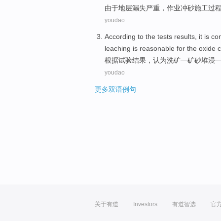
由于
地层
漏失
严重
，作业冲
砂
施工
过
youdao
According to
the tests
results
, it is 
leaching
is
reasonable
for the
oxide
c
根据
试验
结果
，认为洗矿—矿砂堆
浸
youdao
更多双语例句
关于有道
Investors
有道智选
官