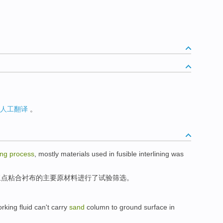
人工翻译
。
ing
process
,
mostly
materials used
in
fusible
interlining
was
浆点
粘合
衬布
的
主要
原材料
进行了试验筛选。
rking
fluid
can't
carry
sand
column
to
ground surface
in