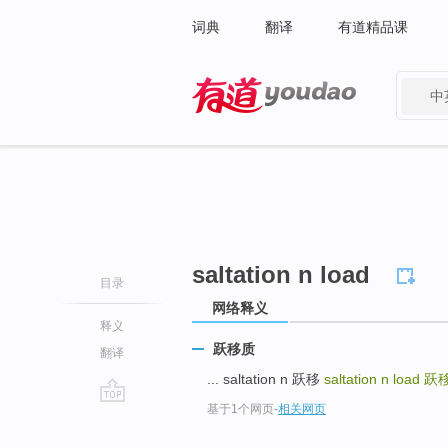
词典
翻译
有道精品课
中
有道 - 网易旗下搜索
saltation n load
目录
网络释义
释义
跃移质
翻译
... saltation n 跃移
saltation n load
跃
基于1个网页
-
相关网页
go
top