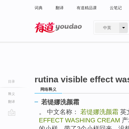
词典
翻译
有道精品课
云笔记
中英
有道 - 网易旗下搜索
rutina visible effect w
目录
网络释义
释义
若缇娜洗颜霜
翻译
。 中文名称：
若缇娜洗颜霜
英
EFFECT WASHING CREAM
产
go
top
的小样。带了2个小样回来，没想