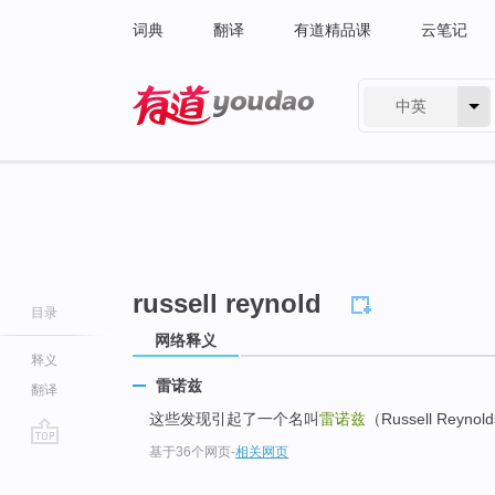
词典
翻译
有道精品课
云笔记
中英
有道 - 网易旗下搜索
russell reynold
目录
网络释义
释义
雷诺兹
翻译
这些发现引起了一个名叫
雷诺兹
（Russell Re
基于36个网页
-
相关网页
go
top