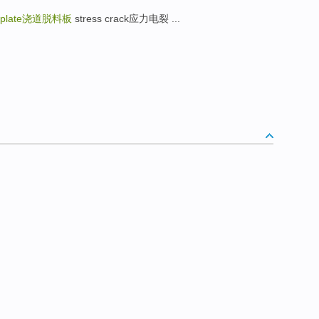
 plate
浇道脱料板
stress crack应力电裂 ...