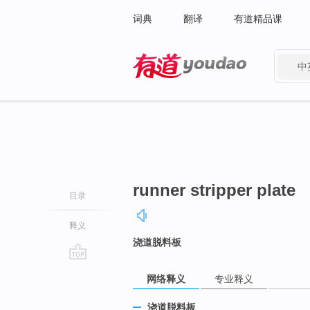
词典
翻译
有道精品课
中
有道 - 网易旗下搜索
runner stripper plate
目录
释义
浇道脱料板
go
网络释义
专业释义
top
浇道脱料板